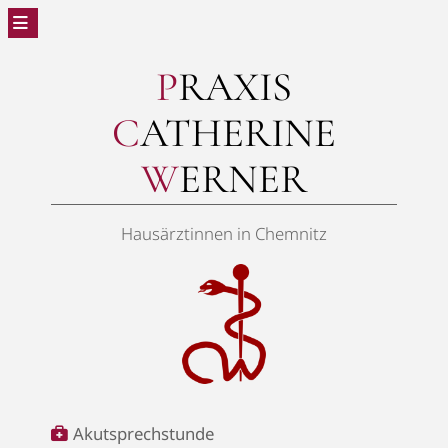
P
RAXIS
C
ATHERINE
W
ERNER
Hausärztinnen in Chemnitz
Akutsprechstunde